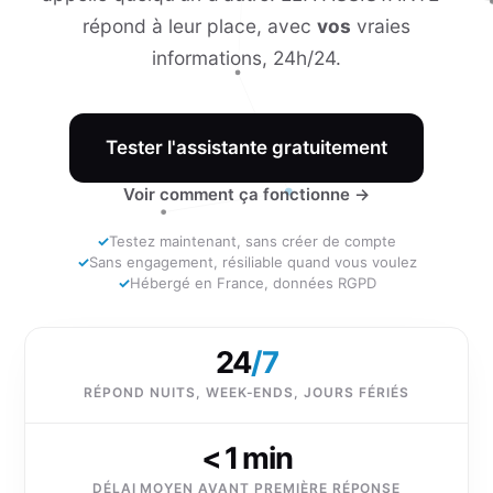
répond à leur place, avec
vos
vraies
informations, 24h/24.
Tester l'assistante gratuitement
Voir comment ça fonctionne →
✓
Testez maintenant, sans créer de compte
✓
Sans engagement, résiliable quand vous voulez
✓
Hébergé en France, données RGPD
24
/7
RÉPOND NUITS, WEEK-ENDS, JOURS FÉRIÉS
< 1 min
DÉLAI MOYEN AVANT PREMIÈRE RÉPONSE