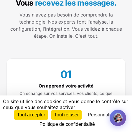
Vous
recevez les messages.
Vous n'avez pas besoin de comprendre la
technologie. Nos experts font l'analyse, la
configuration, l'intégration. Vous validez à chaque
étape. On installe. C'est tout.
01
On apprend votre activité
On échange sur vos services, vos clients, ce que
vous voulez qu'elle sache, et ce qu'elle ne doit pas
Ce site utilise des cookies et vous donne le contrôle sur
dire
ceux que vous souhaitez activer
Tout accepter
Tout refuser
Personnaliser
Tester l'assistante
Politique de confidentialité