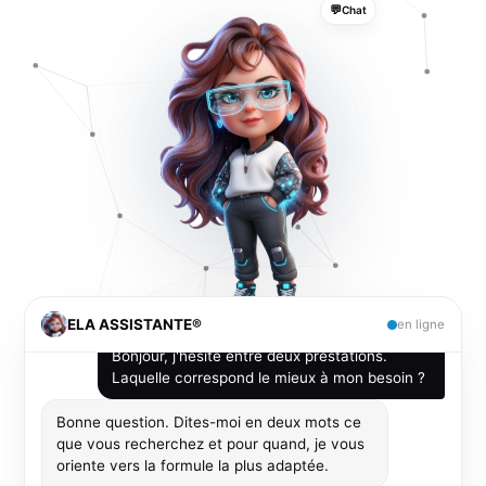
💬
Chat
Bonjour 👋 Je suis ELA ASSISTANTE®. Je
connais les services, les tarifs et les
disponibilités de l'entreprise. Que puis-je faire
pour vous ?
Bonjour, j'hésite entre deux prestations.
Laquelle correspond le mieux à mon besoin ?
Bonne question. Dites-moi en deux mots ce
que vous recherchez et pour quand, je vous
oriente vers la formule la plus adaptée.
ELA ASSISTANTE®
en ligne
📄
C'est pour mon entreprise, idéalement cette
PDF
semaine.